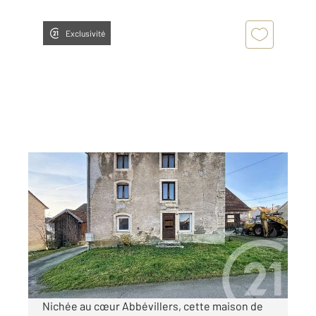
Exclusivité
ABBEVILLERS 25
2
151,25 m
, 7 pièces
Ref : 33419
Maison à vendre
133 000 €
Visiter le site dédié
Nichée au cœur Abbévillers, cette maison de