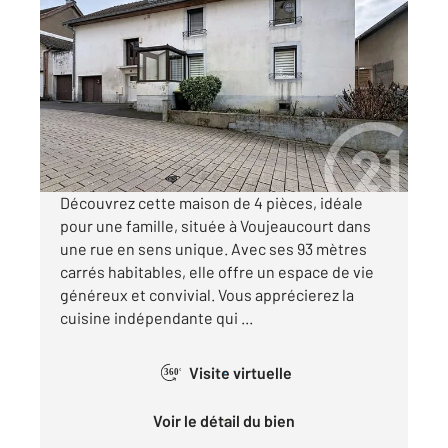
VOUJEAUCOURT 25
2
92,92 m
, 4 pièces
Ref : 33411
Maison à vendre
122 000 €
Visiter le site dédié
Découvrez cette maison de 4 pièces, idéale
pour une famille, située à Voujeaucourt dans
une rue en sens unique. Avec ses 93 mètres
carrés habitables, elle offre un espace de vie
généreux et convivial. Vous apprécierez la
cuisine indépendante qui ...
Visite virtuelle
360°
Voir le détail du bien