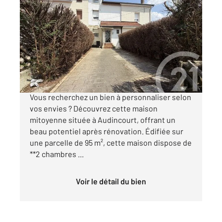
AUDINCOURT 25
2
60 m
, 3 pièces
Ref : 34001
Maison à vendre
45 000 €
**Maison mitoyenne à rénover Audincourt**
Vous recherchez un bien à personnaliser selon
vos envies ? Découvrez cette maison
mitoyenne située à Audincourt, offrant un
beau potentiel après rénovation. Édifiée sur
une parcelle de 95 m², cette maison dispose de
**2 chambres ...
Voir le détail du bien