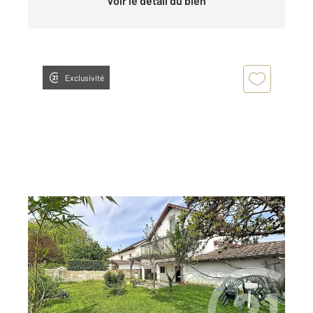
Voir le détail du bien
Exclusivité
AUDINCOURT 25
2
105,50 m
, 7 pièces
Ref : 33708
Maison à vendre
175 000 €
Visiter le site dédié