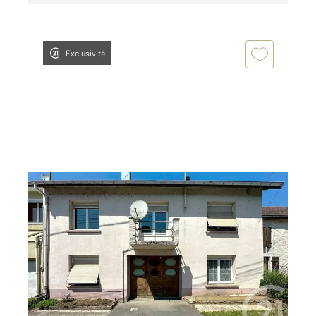
Exclusivité
ST MAURICE COLOMBIER 25
2
127 m
, 4 pièces
Ref : 33156
Maison à vendre
39 000 €
Visiter le site dédié