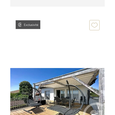
Exclusivité
EXINCOURT 25
2
125 m
, 5 pièces
Ref : 33810
Maison à vendre
219 000 €
Visiter le site dédié