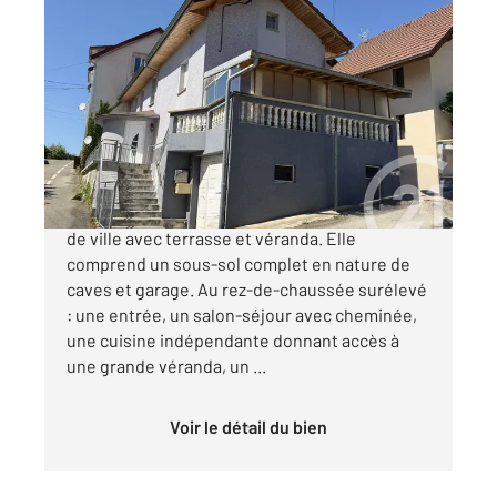
BETHONCOURT 25
2
110 m
, 6 pièces
Ref : 33361
Maison à vendre
117 000 €
BETHONCOURT - VILLAGE Spacieuse maison
de ville avec terrasse et véranda. Elle
comprend un sous-sol complet en nature de
caves et garage. Au rez-de-chaussée surélevé
: une entrée, un salon-séjour avec cheminée,
une cuisine indépendante donnant accès à
une grande véranda, un ...
Voir le détail du bien