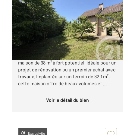
ARBOUANS 25
2
98 m
, 4 pièces
Ref : 33870
Maison à vendre
143 000 €
À découvrir sur la commune d'Arbouans :
maison de 98 m² à fort potentiel, idéale pour un
projet de rénovation ou un premier achat avec
travaux. Implantée sur un terrain de 820 m²,
cette maison offre de beaux volumes et ...
Voir le détail du bien
Exclusivité