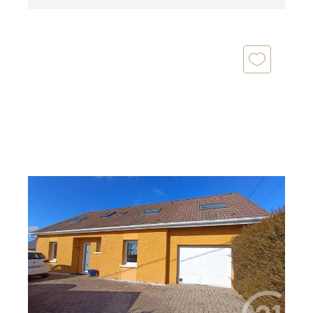
ARCEY 25
2
130 m
, 7 pièces
Ref : 33751
Maison à vendre
252 000 €
Century 21 Les portes de l'Est vous propose