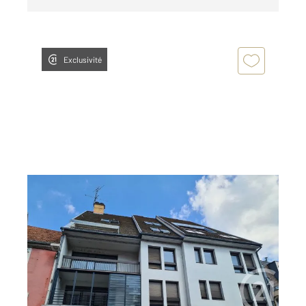
Exclusivité
MONTBELIARD 25
2
68,56 m
, 2 pièces
Ref : 33802
Maison à vendre
90 000 €
Visiter le site dédié