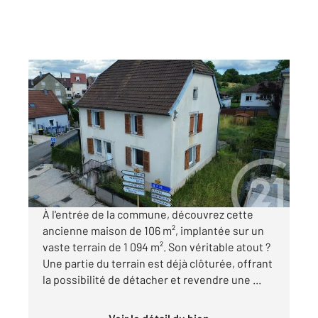
FESCHES LE CHATEL 25
2
106 m
, 4 pièces
Ref : 33948
Maison à vendre
111 000 €
Visiter le site dédié
À l'entrée de la commune, découvrez cette
ancienne maison de 106 m², implantée sur un
vaste terrain de 1 094 m². Son véritable atout ?
Une partie du terrain est déjà clôturée, offrant
la possibilité de détacher et revendre une ...