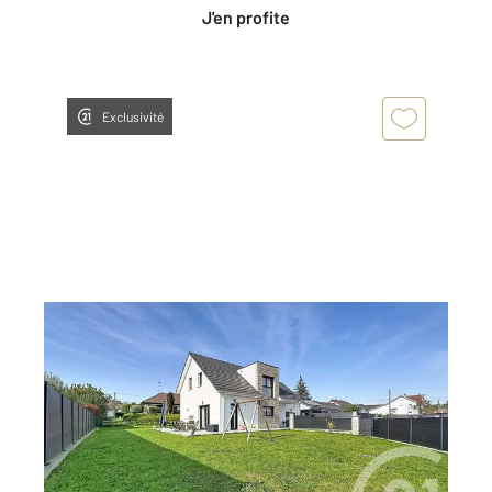
J'en profite
Exclusivité
TAILLECOURT 25
2
136,70 m
, 6 pièces
Ref : 33760
Maison à vendre
360 000 €
Visiter le site dédié