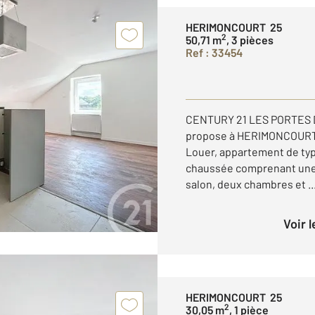
HERIMONCOURT 25
2
50,71 m
, 3 pièces
Ref : 33454
CENTURY 21 LES PORTES D
propose à HERIMONCOURT - 
Louer, appartement de type
chaussée comprenant une 
salon, deux chambres et ..
Voir 
HERIMONCOURT 25
2
30,05 m
, 1 pièce