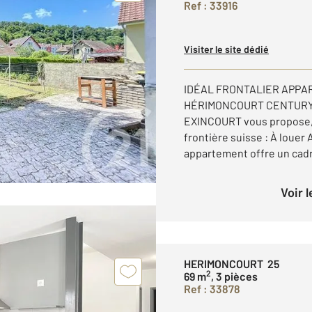
Ref : 33916
Visiter le site dédié
IDÉAL FRONTALIER APPA
HÉRIMONCOURT CENTURY 2
EXINCOURT vous propose, 
frontière suisse : À louer
appartement offre un cadre
Voir 
HERIMONCOURT 25
2
69 m
, 3 pièces
Ref : 33878