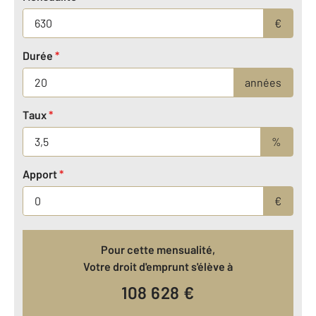
€
Durée
*
années
Taux
*
%
Apport
*
€
Pour cette mensualité,
Votre droit d'emprunt s'élève à
108 628
€