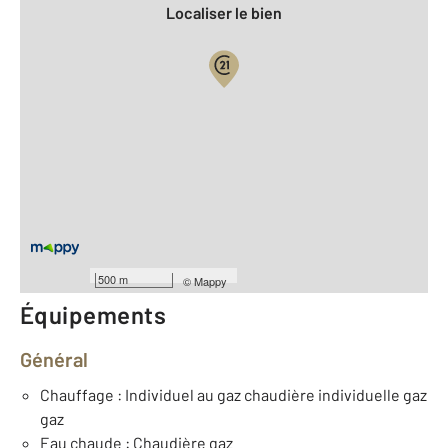
Localiser le bien
Vue globale
2
Surface totale : 65,9 m
2
Surface habitable : 65,9 m
Type d'appartement : F3
er
Étage : 1
Nombre de pièces : 3
[Voir le détail]
Type de construction : Traditionnelle
500 m
©
Mappy
Équipements
Général
Chauffage : Individuel au gaz chaudière individuelle gaz
gaz
Eau chaude : Chaudière gaz