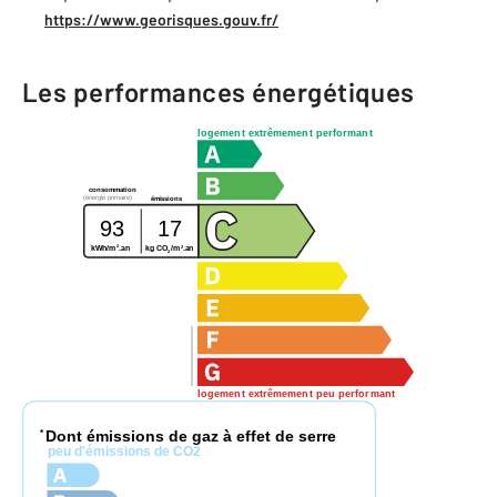
https://www.georisques.gouv.fr/
Les performances énergétiques
logement extrêmement performant
consommation
(énergie primaire)
émissions
93
17
2
2
kg CO
/m
.an
kWh/m
.an
2
logement extrêmement peu performant
Dont émissions de gaz à effet de serre
*
peu d'émissions de CO2