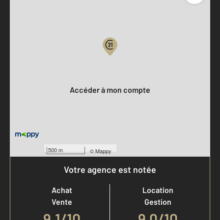
Parlons de vous, parlons biens
Votre compte :
Accéder à mon compte
500 m
©
Mappy
Votre agence est notée
Achat
Location
Vente
Gestion
9,1
/
10
9,0/10