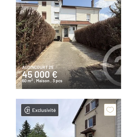
AUDINCOURT 25
45 000 €
2
60 m
, Maison
, 3 pcs
Exclusivité