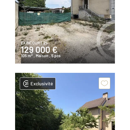
EXINCOURT 25
129 000 €
2
105 m
, Maison
, 5 pcs
Exclusivité