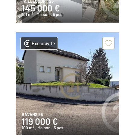
TAILLECOURT 25
145 000 €
2
101 m
, Maison
, 5 pcs
Exclusivité
BAVANS 25
119 000 €
2
100 m
, Maison
, 5 pcs