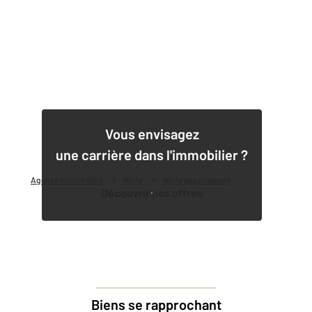
1
Vous envisagez
une carrière dans l'immobilier ?
Agence immobilière
Vente
Vente appartement
Découvrir nos offres
Biens se rapprochant