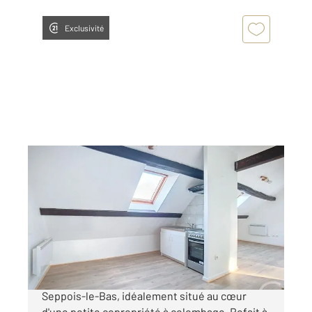
Exclusivité
SEPPOIS LE BAS 68
2
21,58 m
, 2 pièces
Ref : 32630
Appartement F2 à vendre
49 000 €
Découvrez cet appartement plein de charme à
Seppois-le-Bas, idéalement situé au cœur
d'une petite copropriété à colombage. Refait à