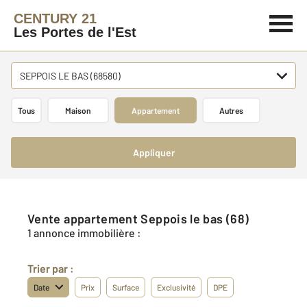
CENTURY 21
Les Portes de l'Est
SEPPOIS LE BAS (68580)
Tous
Maison
Appartement
Autres
Appliquer
Vente appartement Seppois le bas (68)
1 annonce immobilière :
Trier par :
Date
Prix
Surface
Exclusivité
DPE