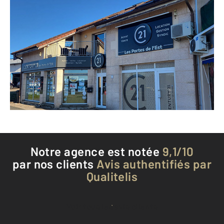
CENTURY 21 Les Portes de l'Est
11 rue Philippe Goudey
EXINCOURT - 25400
Envoyer un message
Téléphoner à l'agence
Notre agence est notée
9,1/10
par nos clients
Avis authentifiés par
Qualitelis
Voir tous les avis clients