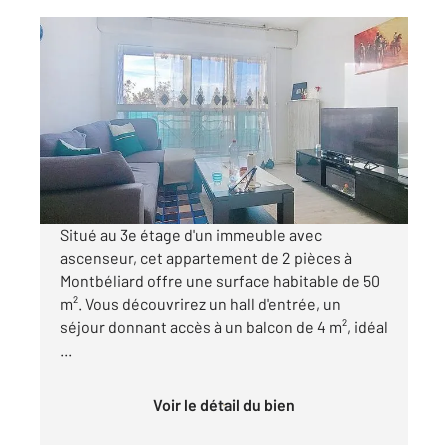
MONTBELIARD 25
2
49,60 m
, 2 pièces
Ref : 33445
Appartement F2 à vendre
28 000 €
Visiter le site dédié
Situé au 3e étage d'un immeuble avec
ascenseur, cet appartement de 2 pièces à
Montbéliard offre une surface habitable de 50
m². Vous découvrirez un hall d'entrée, un
séjour donnant accès à un balcon de 4 m², idéal
...
Voir le détail du bien