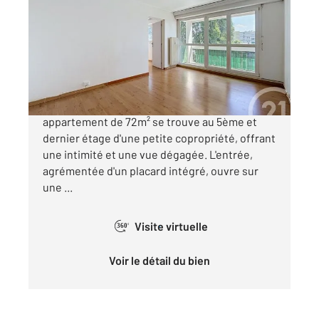
71,79 m
, 4 pièces
Ref : 34004
Appartement F4 à vendre
44 900 €
Au cœur du quartier de la Petite Hollande, cet
appartement de 72m² se trouve au 5ème et
dernier étage d'une petite copropriété, offrant
une intimité et une vue dégagée. L'entrée,
agrémentée d'un placard intégré, ouvre sur
une ...
Visite virtuelle
360°
Voir le détail du bien