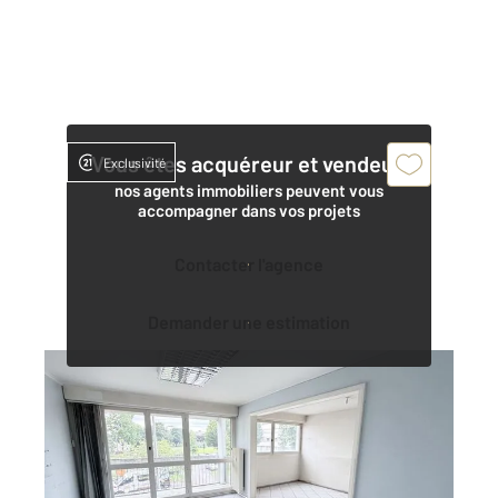
Vous êtes acquéreur et vendeur,
Exclusivité
nos agents immobiliers peuvent vous
accompagner dans vos projets
Contacter l'agence
Demander une estimation
MONTBELIARD 25
2
71,07 m
, 4 pièces
Ref : 33904
Appartement à vendre