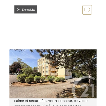
Exclusivité
MONTBELIARD 25
2
82,23 m
, 4 pièces
Ref : 33965
Appartement F4 à vendre
99 900 €
Nichée au troisième étage d'une résidence
calme et sécurisée avec ascenseur, ce vaste
appartement de 82m² vous accueille dès