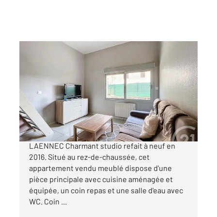
MONTBELIARD 25
2
15,72 m
, 1 pièce
Ref : 33457
Appartement Studio à vendre
40 000 €
MONTBELIARD - EN EXCLUSIVITE RESIDENCE
LAENNEC Charmant studio refait à neuf en
2016. Situé au rez-de-chaussée, cet
appartement vendu meublé dispose d'une
pièce principale avec cuisine aménagée et
équipée, un coin repas et une salle d'eau avec
WC. Coin ...