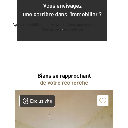
1
Vous envisagez
une carrière dans l'immobilier ?
Agence immobilière
Vente
Vente appartement
Découvrir nos offres
Biens se rapprochant
de votre recherche
Exclusivité