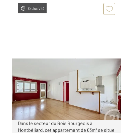
Exclusivité
MONTBELIARD 25
2
63,23 m
, 4 pièces
Ref : 33744
Appartement F4 à vendre
55 000 €
Visiter le site dédié
Dans le secteur du Bois Bourgeois à
Montbéliard, cet appartement de 63m² se situe