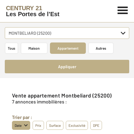
CENTURY 21
Les Portes de l'Est
MONTBELIARD (25200)
Tous
Maison
Appartement
Autres
Appliquer
Vente appartement Montbeliard (25200)
7 annonces immobilières :
Trier par :
Date
Prix
Surface
Exclusivité
DPE