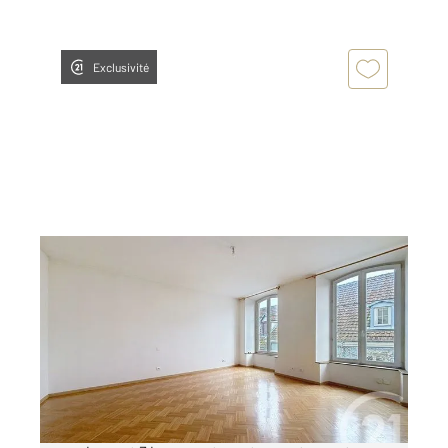
Exclusivité
MONTBELIARD 25
2
75,30 m
, 3 pièces
Ref : 33271
Appartement F3 à vendre
63 000 €
Situé au 2 étage d'une petite copropriété de