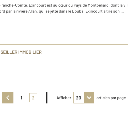
ranche-Comté, Exincourt est au cœur du Pays de Montbéliard, dont la ville 
 par la rivière Allan, qui se jette dans le Doubs. Exincourt a tiré son ...
SEILLER IMMOBILIER
1
2
Afficher
articles par page