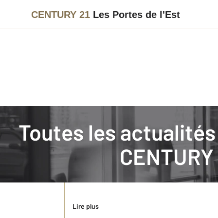
CENTURY 21
Les Portes de l'Est
Immobilier
Actualités immobilières à EXINCOURT
Toutes les actualit
Estimation appartement Audincourt avec 
CENTURY 2
Audincourt (13 569 habitants, Insee 2017) est u
agence CENTURY 21 Rollat Immobilier, 11 rue Phi
immobilier.
Lire plus