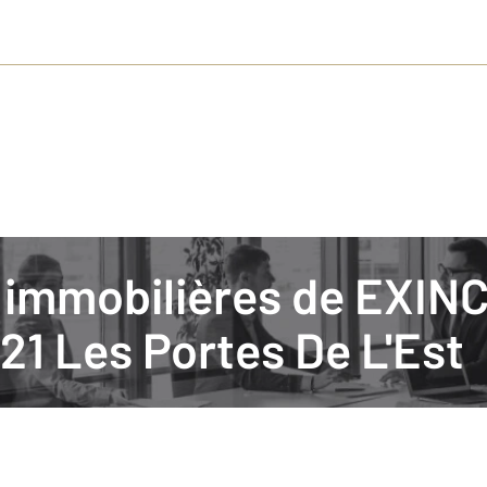
és immobilières de EXI
CENTURY 21 Rollat Immobilier
1 Les Portes De L'Est
ne commune de la région Bourgogne-Franche-Comté située dans le départe
lippe Goudey à Exincourt, vous présente le marché immobilier à Audincour