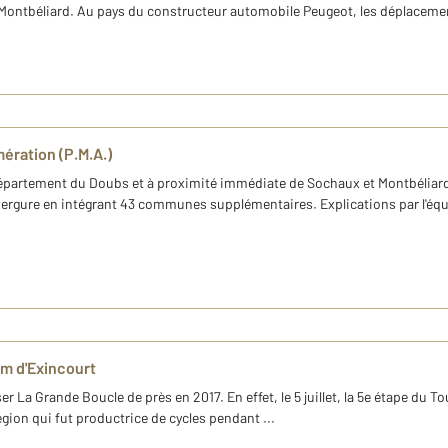
Montbéliard. Au pays du constructeur automobile Peugeot, les déplacement
ération (P.M.A.)
e département du Doubs et à proximité immédiate de Sochaux et Montbéliard,
'envergure en intégrant 43 communes supplémentaires. Explications par l'
km d'Exincourt
r La Grande Boucle de près en 2017. En effet, le 5 juillet, la 5e étape du To
égion qui fut productrice de cycles pendant ...