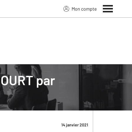
Mon compte
NCOURT par
ment du Doubs et voisine de Montbéliard. Votre
t, lieu de votre prochain investissement
14 janvier 2021