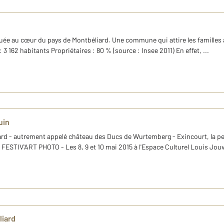
ituée au cœur du pays de Montbéliard. Une commune qui attire les familles à
 162 habitants Propriétaires : 80 % (source : Insee 2011) En effet, ...
uin
ard - autrement appelé château des Ducs de Wurtemberg - Exincourt, la pet
ESTIV'ART PHOTO - Les 8, 9 et 10 mai 2015 à l'Espace Culturel Louis Jouve
liard