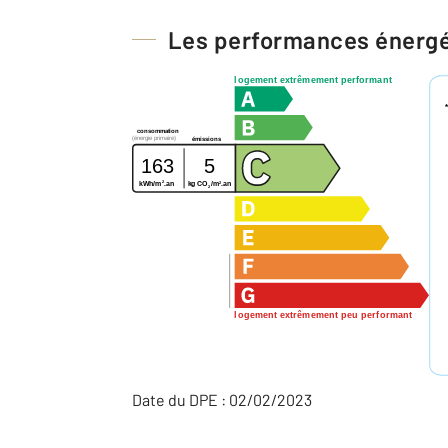
Les performances énerg
logement extrêmement performant
consommation
(énergie primaire)
émissions
163
5
2
2
kg CO
/m
.an
kWh/m
.an
2
logement extrêmement peu performant
Date du DPE : 02/02/2023