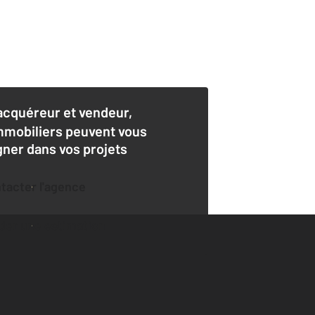
acquéreur et vendeur,
mmobiliers peuvent vous
er dans vos projets
ntacter l'agence
der une estimation