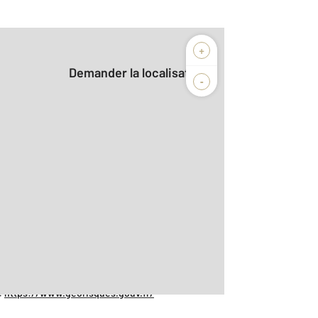
+
Demander la localisation
-
:
https://www.georisques.gouv.fr/