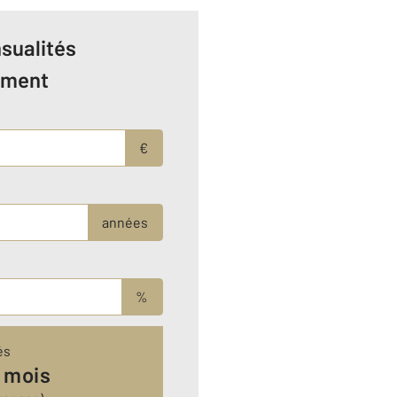
sualités
ement
€
années
%
és
 mois