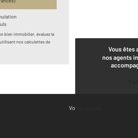
rances)
mulation
uls
n bien immobilier, évaluez la
utilisant nos calculettes de
Vous êtes 
nos agents i
accompagn
Co
Deman
Votre compte :
Accéder à mon compte