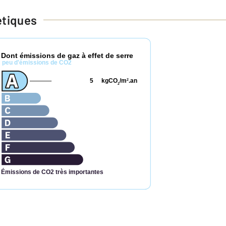
étiques
Dont émissions de gaz à effet de serre
*
peu d'émissions de CO2
5
kgCO
/m
.an
2
2
Émissions de CO2 très importantes